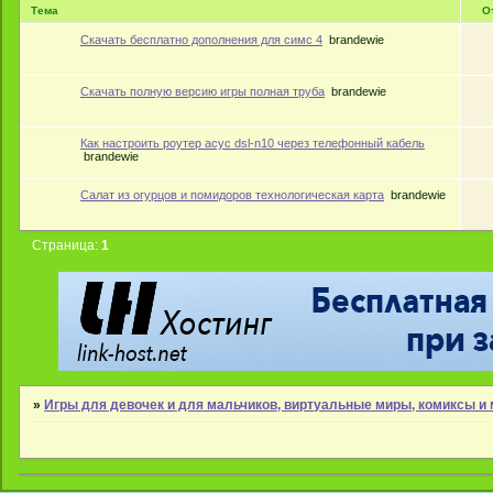
Тема
О
Скачать бесплатно дополнения для симс 4
brandewie
Скачать полную версию игры полная труба
brandewie
Как настроить роутер асус dsl-n10 через телефонный кабель
brandewie
Салат из огурцов и помидоров технологическая карта
brandewie
Страница:
1
»
Игры для девочек и для мальчиков, виртуальные миры, комиксы 